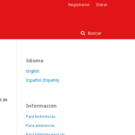
Registrarse
Entrar
Buscar
Idioma
English
Español (España)
l de
Información
Para lectores/as
Para autores/as
Para bibliotecarios/as