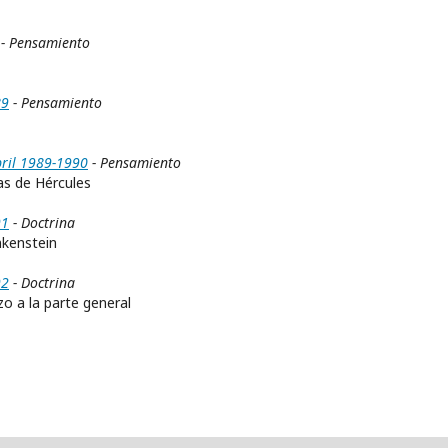
- Pensamiento
89
- Pensamiento
bril 1989-1990
- Pensamiento
as de Hércules
91
- Doctrina
nkenstein
92
- Doctrina
o a la parte general