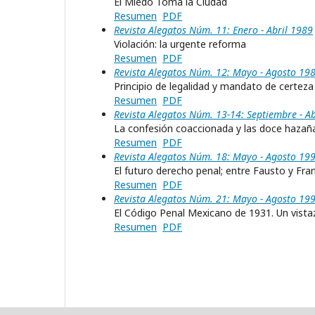
El Miedo Toma la Ciudad
Resumen
PDF
Revista Alegatos Núm. 11: Enero - Abril 1989
Violación: la urgente reforma
Resumen
PDF
Revista Alegatos Núm. 12: Mayo - Agosto 19
Principio de legalidad y mandato de certeza
Resumen
PDF
Revista Alegatos Núm. 13-14: Septiembre - A
La confesión coaccionada y las doce hazañ
Resumen
PDF
Revista Alegatos Núm. 18: Mayo - Agosto 19
El futuro derecho penal; entre Fausto y Fra
Resumen
PDF
Revista Alegatos Núm. 21: Mayo - Agosto 19
El Código Penal Mexicano de 1931. Un vistaz
Resumen
PDF