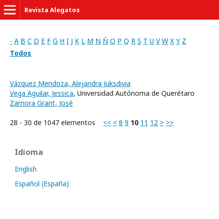
Revista Alegatos
-
A
B
C
D
E
F
G
H
I
J
K
L
M
N
Ñ
O
P
Q
R
S
T
U
V
W
X
Y
Z
Todos
Vázquez Mendoza, Alejandra Juksdivia
Vega Aguilar, Jessica
, Universidad Autónoma de Querétaro
Zamora Grant, José
28 - 30 de 1047 elementos
<<
<
8
9
10
11
12
>
>>
Idioma
English
Español (España)