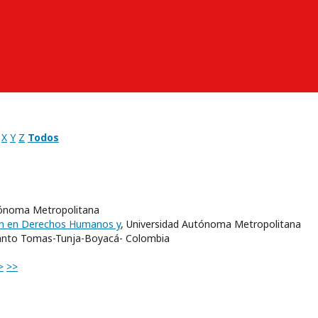
X
Y
Z
Todos
tónoma Metropolitana
ción en Derechos Humanos y
, Universidad Autónoma Metropolitana
Santo Tomas-Tunja-Boyacá- Colombia
>
>>