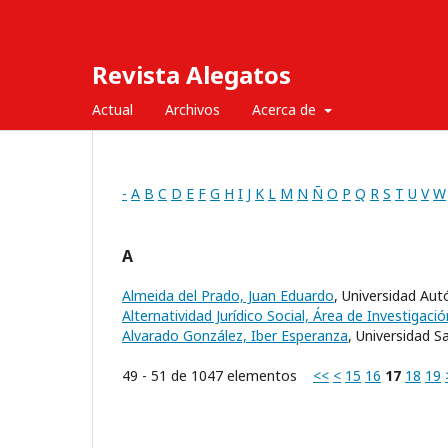
Revista Alegatos
Actual
Archivos
Acerca de
-
A
B
C
D
E
F
G
H
I
J
K
L
M
N
Ñ
O
P
Q
R
S
T
U
V
W
A
Almeida del Prado, Juan Eduardo
, Universidad Au
Alternatividad Jurídico Social, Área de Investiga
Alvarado González, Iber Esperanza
, Universidad 
49 - 51 de 1047 elementos
<<
<
15
16
17
18
19