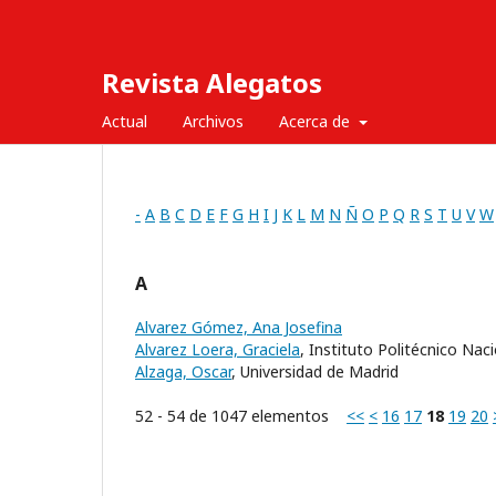
Revista Alegatos
Actual
Archivos
Acerca de
-
A
B
C
D
E
F
G
H
I
J
K
L
M
N
Ñ
O
P
Q
R
S
T
U
V
W
A
Alvarez Gómez, Ana Josefina
Alvarez Loera, Graciela
, Instituto Politécnico Nac
Alzaga, Oscar
, Universidad de Madrid
52 - 54 de 1047 elementos
<<
<
16
17
18
19
20