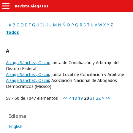
Revista Alegatos
-
A
B
C
D
E
F
G
H
I
J
K
L
M
N
Ñ
O
P
Q
R
S
T
U
V
W
X
Y
Z
Todos
A
Alzaga Sánchez, Oscar
, Junta de Conciliación y Arbitraje del
Distrito Federal
Alzaga Sánchez, Oscar
, Junta Local de Conciliación y Arbitraje
Alzaga Sánchez, Oscar
, Asociación Nacional de Abogados
Democráticos (Mexico)
58 - 60 de 1047 elementos
<<
<
18
19
20
21
22
>
>>
Idioma
English