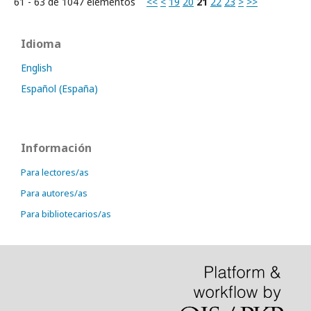
61 - 63 de 1047 elementos
<<
<
19
20
21
22
23
>
>>
Idioma
English
Español (España)
Información
Para lectores/as
Para autores/as
Para bibliotecarios/as