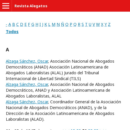
Revista Alegatos
-
A
B
C
D
E
F
G
H
I
J
K
L
M
N
Ñ
O
P
Q
R
S
T
U
V
W
X
Y
Z
Todos
A
Alzaga Sánchez, Oscar
, Asociación Nacional de Abogados
Democráticos (ANAD) Asociación Latinoamericana de
Abogados Laboralistas (ALAL) Jurado del Tribunal
Internacional de Libertad Sindical (TILS)
Alzaga Sánchez, Oscar
, Asociación Nacional de Abogados
Democráticos, ANAD y Asociación Latinoamericana de
Abogados Laboralistas, ALAL
Alzaga Sánchez, Oscar
, Coordinador General de la Asociación
Nacional de Abogados Democráticos (ANAD), y de la
Dirección de la Asociación Latinoamericana de Abogados
Laboralistas (ALAD).