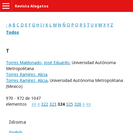
Revista Alegatos
-
A
B
C
D
E
F
G
H
I
J
K
L
M
N
Ñ
O
P
Q
R
S
T
U
V
W
X
Y
Z
Todos
T
Torres Maldonado, José Eduardo
, Universidad Autónoma
Metropolitana
Torres Ramírez, Alicia
Torres Ramírez, Alicia
, Universidad Autónoma Metropolitana
(Mexico)
970 - 972 de 1047
elementos
<<
<
322
323
324
325
326
>
>>
Idioma
English