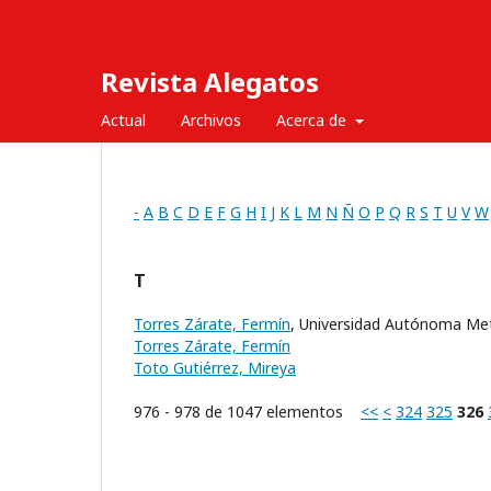
Revista Alegatos
Actual
Archivos
Acerca de
-
A
B
C
D
E
F
G
H
I
J
K
L
M
N
Ñ
O
P
Q
R
S
T
U
V
W
T
Torres Zárate, Fermín
, Universidad Autónoma Me
Torres Zárate, Fermín
Toto Gutiérrez, Mireya
976 - 978 de 1047 elementos
<<
<
324
325
326