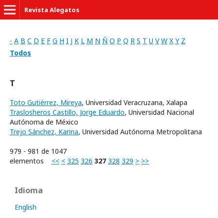
Revista Alegatos
-
A
B
C
D
E
F
G
H
I
J
K
L
M
N
Ñ
O
P
Q
R
S
T
U
V
W
X
Y
Z
Todos
T
Toto Gutiérrez, Mireya
, Universidad Veracruzana, Xalapa
Traslosheros Castillo, Jorge Eduardo
, Universidad Nacional
Autónoma de México
Trejo Sánchez, Karina
, Universidad Autónoma Metropolitana
979 - 981 de 1047
elementos
<<
<
325
326
327
328
329
>
>>
Idioma
English