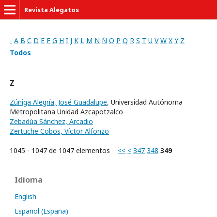
Revista Alegatos
-
A
B
C
D
E
F
G
H
I
J
K
L
M
N
Ñ
O
P
Q
R
S
T
U
V
W
X
Y
Z
Todos
Z
Zúñiga Alegría, José Guadalupe
, Universidad Autónoma
Metropolitana Unidad Azcapotzalco
Zebadúa Sánchez, Arcadio
Zertuche Cobos, Víctor Alfonzo
1045 - 1047 de 1047 elementos
<<
<
347
348
349
Idioma
English
Español (España)