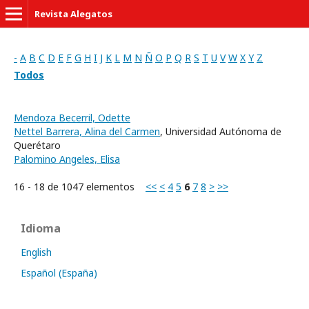
Revista Alegatos
-
A
B
C
D
E
F
G
H
I
J
K
L
M
N
Ñ
O
P
Q
R
S
T
U
V
W
X
Y
Z
Todos
Mendoza Becerril, Odette
Nettel Barrera, Alina del Carmen
, Universidad Autónoma de
Querétaro
Palomino Angeles, Elisa
16 - 18 de 1047 elementos
<<
<
4
5
6
7
8
>
>>
Idioma
English
Español (España)