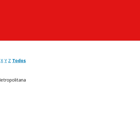
X
Y
Z
Todos
etropolitana