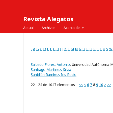
Revista Alegatos
Actual
Archivos
Acerca de
-
A
B
C
D
E
F
G
H
I
J
K
L
M
N
Ñ
O
P
Q
R
S
T
U
V
W
Salcedo Flores, Antonio
, Universidad Autónoma M
Santiago Martínez, Silvia
Santillán Ramírez, Iris Rocío
22 - 24 de 1047 elementos
<<
<
6
7
8
9
10
>
>>