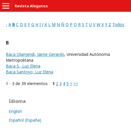
Revista Alegatos
-
A
B
C
D
E
F
G
H
I
J
K
L
M
N
Ñ
O
P
Q
R
S
T
U
V
W
X
Y
Z
Todos
B
Baca Olamendi, Jaime Gerardo
, Universidad Autónoma
Metropolitana
Baca S., Luz Elena
Baca Santoyo, Luz Elena
1 - 3 de 39 elementos
1
2
3
4
5
>
>>
Idioma
English
Español (España)