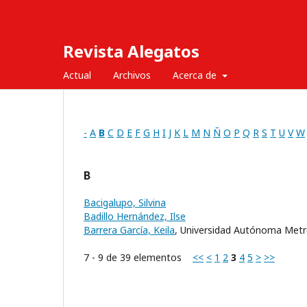
Revista Alegatos
Actual
Archivos
Acerca de
-
A
B
C
D
E
F
G
H
I
J
K
L
M
N
Ñ
O
P
Q
R
S
T
U
V
W
B
Bacigalupo, Silvina
Badillo Hernández, Ilse
Barrera García, Keila
, Universidad Autónoma Metr
7 - 9 de 39 elementos
<<
<
1
2
3
4
5
>
>>