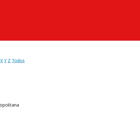
X
Y
Z
Todos
opolitana