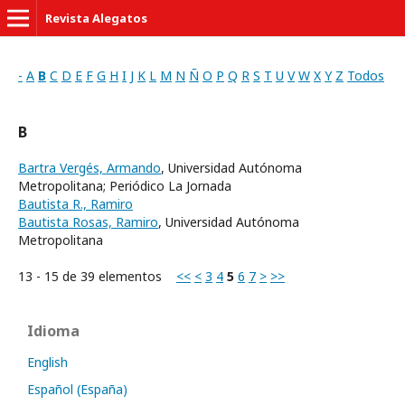
Revista Alegatos
-
A
B
C
D
E
F
G
H
I
J
K
L
M
N
Ñ
O
P
Q
R
S
T
U
V
W
X
Y
Z
Todos
B
Bartra Vergés, Armando
, Universidad Autónoma
Metropolitana; Periódico La Jornada
Bautista R., Ramiro
Bautista Rosas, Ramiro
, Universidad Autónoma
Metropolitana
13 - 15 de 39 elementos
<<
<
3
4
5
6
7
>
>>
Idioma
English
Español (España)