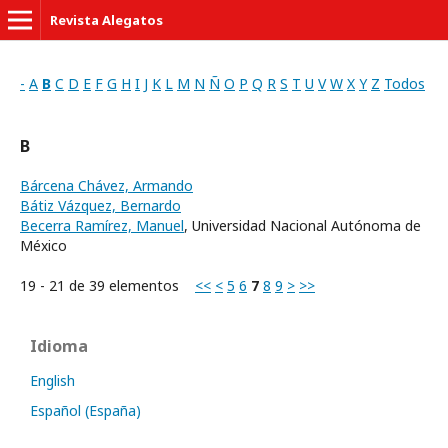
Revista Alegatos
-
A
B
C
D
E
F
G
H
I
J
K
L
M
N
Ñ
O
P
Q
R
S
T
U
V
W
X
Y
Z
Todos
B
Bárcena Chávez, Armando
Bátiz Vázquez, Bernardo
Becerra Ramírez, Manuel
, Universidad Nacional Autónoma de
México
19 - 21 de 39 elementos
<<
<
5
6
7
8
9
>
>>
Idioma
English
Español (España)