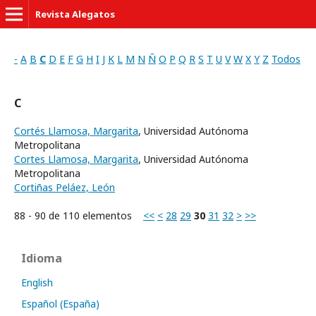
Revista Alegatos
-
A
B
C
D
E
F
G
H
I
J
K
L
M
N
Ñ
O
P
Q
R
S
T
U
V
W
X
Y
Z
Todos
C
Cortés Llamosa, Margarita
, Universidad Autónoma
Metropolitana
Cortes Llamosa, Margarita
, Universidad Autónoma
Metropolitana
Cortiñas Peláez, León
88 - 90 de 110 elementos
<<
<
28
29
30
31
32
>
>>
Idioma
English
Español (España)