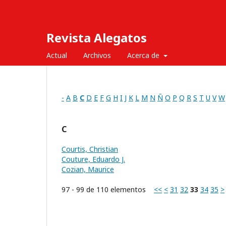
Revista Alegatos
Actual
Archivos
Acerca de
-
A
B
C
D
E
F
G
H
I
J
K
L
M
N
Ñ
O
P
Q
R
S
T
U
V
W
C
Courtis, Christian
Couture, Eduardo J.
Cozian, Maurice
97 - 99 de 110 elementos
<<
<
31
32
33
34
35
>