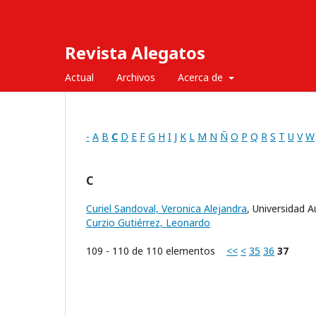
Revista Alegatos
Actual
Archivos
Acerca de
-
A
B
C
D
E
F
G
H
I
J
K
L
M
N
Ñ
O
P
Q
R
S
T
U
V
W
C
Curiel Sandoval, Veronica Alejandra
, Universidad
Curzio Gutiérrez, Leonardo
109 - 110 de 110 elementos
<<
<
35
36
37