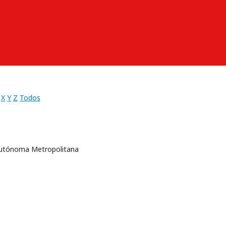
X
Y
Z
Todos
 Autónoma Metropolitana