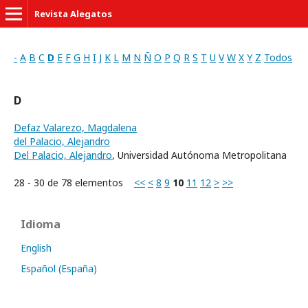
Revista Alegatos
-
A
B
C
D
E
F
G
H
I
J
K
L
M
N
Ñ
O
P
Q
R
S
T
U
V
W
X
Y
Z
Todos
D
Defaz Valarezo, Magdalena
del Palacio, Alejandro
Del Palacio, Alejandro
, Universidad Autónoma Metropolitana
28 - 30 de 78 elementos
<<
<
8
9
10
11
12
>
>>
Idioma
English
Español (España)