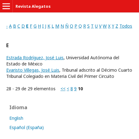
Revista Alegatos
-
A
B
C
D
E
F
G
H
I
J
K
L
M
N
Ñ
O
P
Q
R
S
T
U
V
W
X
Y
Z
Todos
E
Estrada Rodríguez, José Luis
, Universidad Autónoma del
Estado de México
Evaristo Villegas, José Luis
, Tribunal adscrito al Décimo Cuarto
Tribunal Colegiado en Materia Civil del Primer Circuito
28 - 29 de 29 elementos
<<
<
8
9
10
Idioma
English
Español (España)