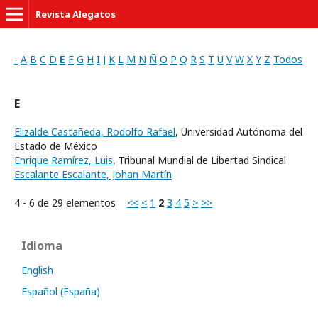
Revista Alegatos
-
A
B
C
D
E
F
G
H
I
J
K
L
M
N
Ñ
O
P
Q
R
S
T
U
V
W
X
Y
Z
Todos
E
Elizalde Castañeda, Rodolfo Rafael
, Universidad Autónoma del
Estado de México
Enrique Ramírez, Luis
, Tribunal Mundial de Libertad Sindical
Escalante Escalante, Johan Martín
4 - 6 de 29 elementos
<<
<
1
2
3
4
5
>
>>
Idioma
English
Español (España)