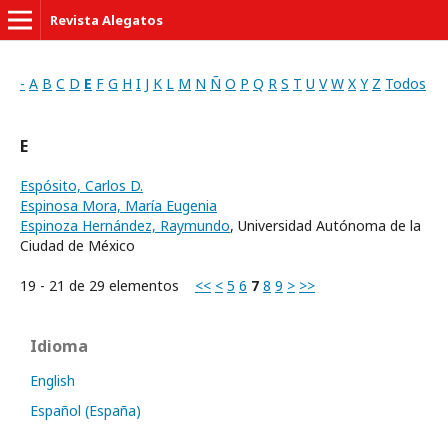
Revista Alegatos
-
A
B
C
D
E
F
G
H
I
J
K
L
M
N
Ñ
O
P
Q
R
S
T
U
V
W
X
Y
Z
Todos
E
Espósito, Carlos D.
Espinosa Mora, María Eugenia
Espinoza Hernández, Raymundo
, Universidad Autónoma de la
Ciudad de México
19 - 21 de 29 elementos
<<
<
5
6
7
8
9
>
>>
Idioma
English
Español (España)