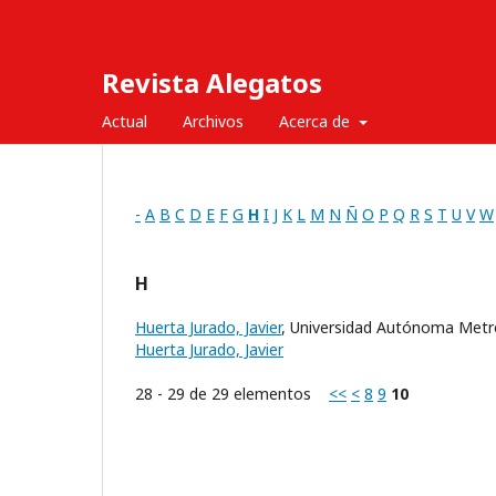
Revista Alegatos
Actual
Archivos
Acerca de
-
A
B
C
D
E
F
G
H
I
J
K
L
M
N
Ñ
O
P
Q
R
S
T
U
V
W
H
Huerta Jurado, Javier
, Universidad Autónoma Metr
Huerta Jurado, Javier
28 - 29 de 29 elementos
<<
<
8
9
10