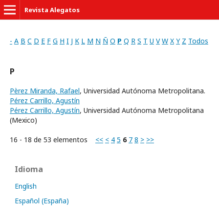
Revista Alegatos
-
A
B
C
D
E
F
G
H
I
J
K
L
M
N
Ñ
O
P
Q
R
S
T
U
V
W
X
Y
Z
Todos
P
Pèrez Miranda, Rafael
, Universidad Autónoma Metropolitana.
Pérez Carrillo, Agustín
Pérez Carrillo, Agustín
, Universidad Autónoma Metropolitana
(Mexico)
16 - 18 de 53 elementos
<<
<
4
5
6
7
8
>
>>
Idioma
English
Español (España)