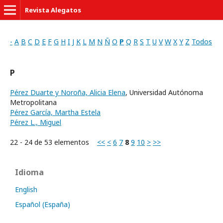
Revista Alegatos
-
A
B
C
D
E
F
G
H
I
J
K
L
M
N
Ñ
O
P
Q
R
S
T
U
V
W
X
Y
Z
Todos
P
Pérez Duarte y Noroña, Alicia Elena
, Universidad Autónoma
Metropolitana
Pérez García, Martha Estela
Pérez L., Miguel
22 - 24 de 53 elementos
<<
<
6
7
8
9
10
>
>>
Idioma
English
Español (España)