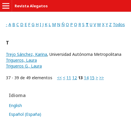
Revista Alegatos
-
A
B
C
D
E
F
G
H
I
J
K
L
M
N
Ñ
O
P
Q
R
S
T
U
V
W
X
Y
Z
Todos
T
Trejo Sánchez, Karina
, Universidad Autónoma Metropolitana
Trigueros, Laura
Trigueros G., Laura
37 - 39 de 49 elementos
<<
<
11
12
13
14
15
>
>>
Idioma
English
Español (España)