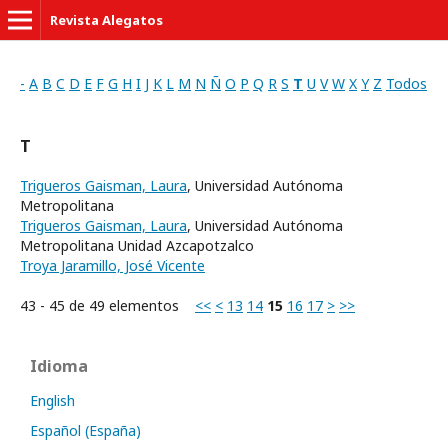
Revista Alegatos
-
A
B
C
D
E
F
G
H
I
J
K
L
M
N
Ñ
O
P
Q
R
S
T
U
V
W
X
Y
Z
Todos
T
Trigueros Gaisman, Laura
, Universidad Autónoma
Metropolitana
Trigueros Gaisman, Laura
, Universidad Autónoma
Metropolitana Unidad Azcapotzalco
Troya Jaramillo, José Vicente
43 - 45 de 49 elementos
<<
<
13
14
15
16
17
>
>>
Idioma
English
Español (España)