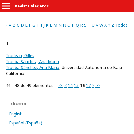
Revista Alegatos
-
A
B
C
D
E
F
G
H
I
J
K
L
M
N
Ñ
O
P
Q
R
S
T
U
V
W
X
Y
Z
Todos
T
Trudeau, Gilles
Trueba Sánchez, Ana María
Trueba-Sánchez, Ana María
, Universidad Autónoma de Baja
California
46 - 48 de 49 elementos
<<
<
14
15
16
17
>
>>
Idioma
English
Español (España)