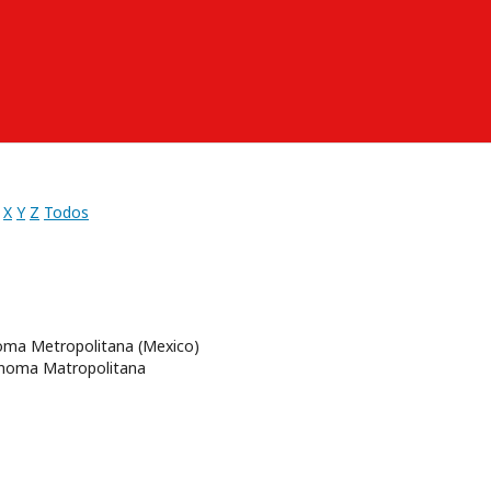
X
Y
Z
Todos
noma Metropolitana (Mexico)
ónoma Matropolitana