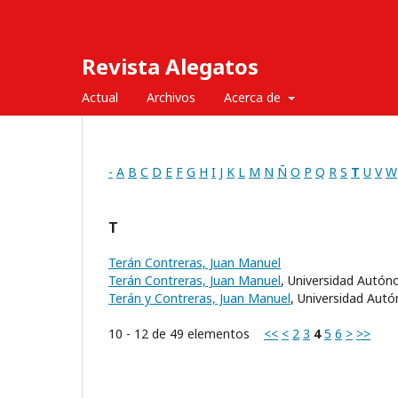
Revista Alegatos
Actual
Archivos
Acerca de
-
A
B
C
D
E
F
G
H
I
J
K
L
M
N
Ñ
O
P
Q
R
S
T
U
V
W
T
Terán Contreras, Juan Manuel
Terán Contreras, Juan Manuel
, Universidad Autó
Terán y Contreras, Juan Manuel
, Universidad Aut
10 - 12 de 49 elementos
<<
<
2
3
4
5
6
>
>>