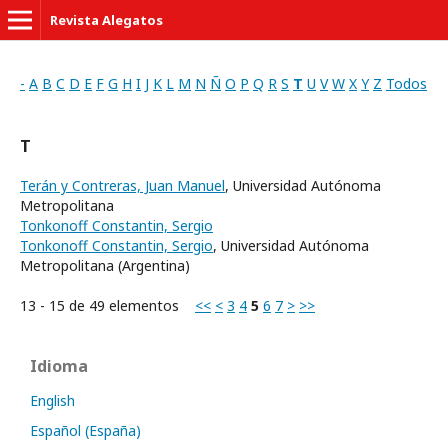
Revista Alegatos
-
A
B
C
D
E
F
G
H
I
J
K
L
M
N
Ñ
O
P
Q
R
S
T
U
V
W
X
Y
Z
Todos
T
Terán y Contreras, Juan Manuel
, Universidad Autónoma
Metropolitana
Tonkonoff Constantin, Sergio
Tonkonoff Constantin, Sergio
, Universidad Autónoma
Metropolitana (Argentina)
13 - 15 de 49 elementos
<<
<
3
4
5
6
7
>
>>
Idioma
English
Español (España)