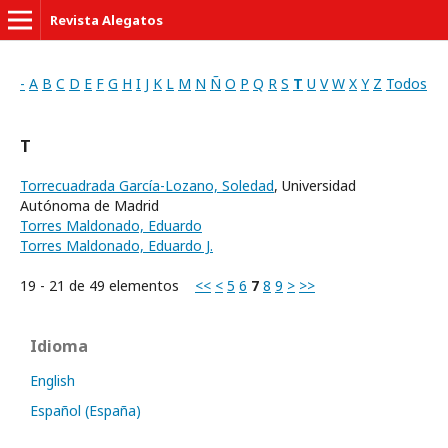
Revista Alegatos
-
A
B
C
D
E
F
G
H
I
J
K
L
M
N
Ñ
O
P
Q
R
S
T
U
V
W
X
Y
Z
Todos
T
Torrecuadrada García-Lozano, Soledad
, Universidad
Autónoma de Madrid
Torres Maldonado, Eduardo
Torres Maldonado, Eduardo J.
19 - 21 de 49 elementos
<<
<
5
6
7
8
9
>
>>
Idioma
English
Español (España)