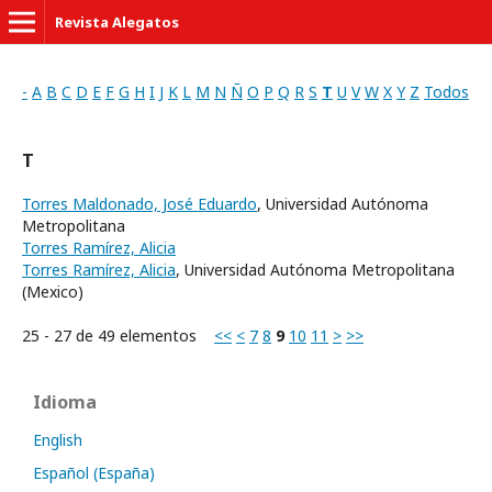
Revista Alegatos
-
A
B
C
D
E
F
G
H
I
J
K
L
M
N
Ñ
O
P
Q
R
S
T
U
V
W
X
Y
Z
Todos
T
Torres Maldonado, José Eduardo
, Universidad Autónoma
Metropolitana
Torres Ramírez, Alicia
Torres Ramírez, Alicia
, Universidad Autónoma Metropolitana
(Mexico)
25 - 27 de 49 elementos
<<
<
7
8
9
10
11
>
>>
Idioma
English
Español (España)