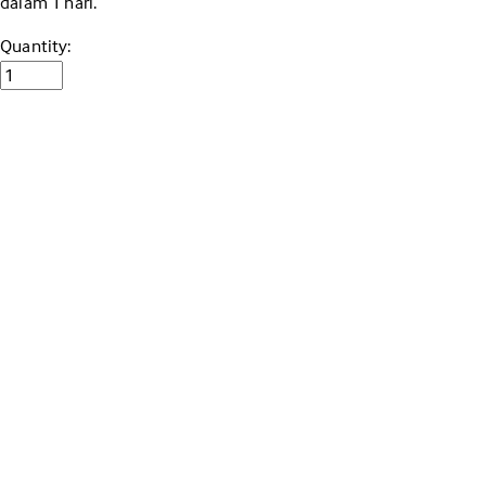
dalam 1 hari.
Quantity: