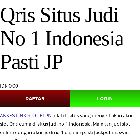
Qris Situs Judi
No 1 Indonesia
Pasti JP
IDR 0.00
DAFTAR
LOGIN
AKSES LINK SLOT BTPN
 adalah situs yang menyediakan akun 
slot Qris cuma di situs judi no 1 Indonesia. Mainkan judi slot 
online dengan akun judi no 1 dijamin pasti Jackpot maxwin 