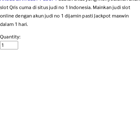
slot Qris cuma di situs judi no 1 Indonesia. Mainkan judi slot 
online dengan akun judi no 1 dijamin pasti Jackpot maxwin 
dalam 1 hari.
Quantity: