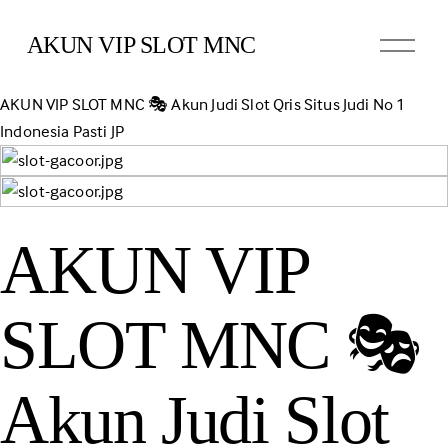
O
AKUN VIP SLOT MNC
p
e
n
AKUN VIP SLOT MNC 🎭 Akun Judi Slot Qris Situs Judi No 1
M
Indonesia Pasti JP
e
n
u
AKUN VIP
SLOT MNC 🎭
Akun Judi Slot