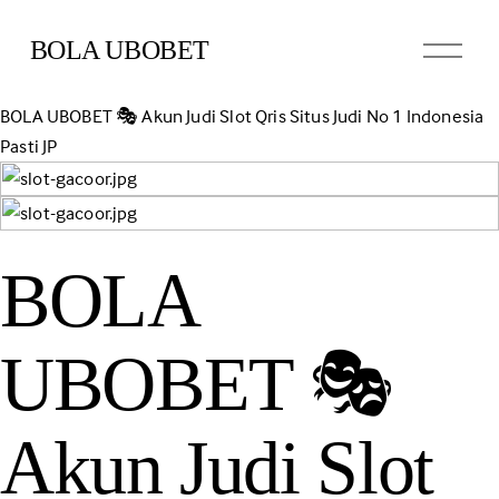
O
BOLA UBOBET
p
e
n
BOLA UBOBET 🎭 Akun Judi Slot Qris Situs Judi No 1 Indonesia
M
Pasti JP
e
n
u
BOLA
UBOBET 🎭
Akun Judi Slot