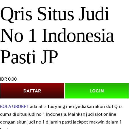
Qris Situs Judi
No 1 Indonesia
Pasti JP
IDR 0.00
DAFTAR
LOGIN
BOLA UBOBET
 adalah situs yang menyediakan akun slot Qris 
cuma di situs judi no 1 Indonesia. Mainkan judi slot online 
dengan akun judi no 1 dijamin pasti Jackpot maxwin dalam 1 