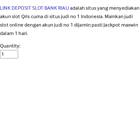
LINK DEPOSIT SLOT BANK RIAU
 adalah situs yang menyediakan 
akun slot Qris cuma di situs judi no 1 Indonesia. Mainkan judi 
slot online dengan akun judi no 1 dijamin pasti Jackpot maxwin 
dalam 1 hari.
Quantity: