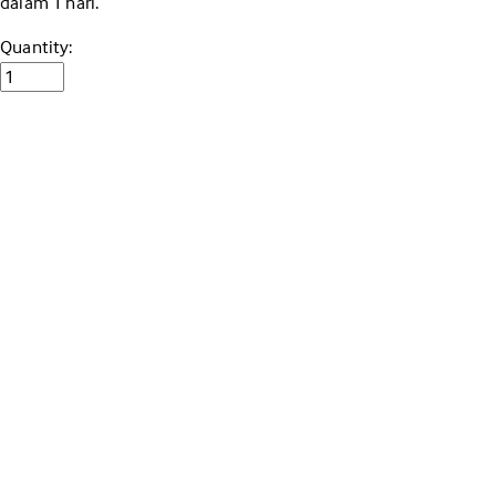
dalam 1 hari.
Quantity: