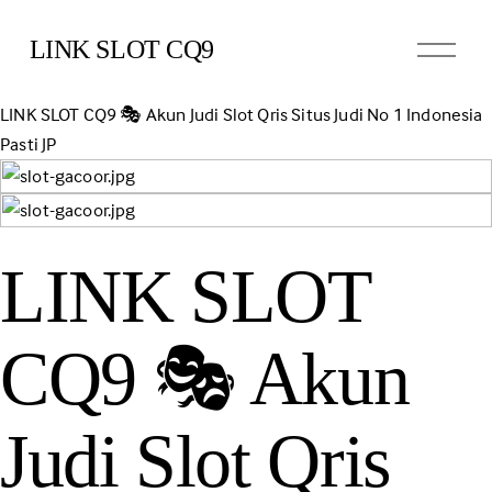
O
LINK SLOT CQ9
p
e
n
LINK SLOT CQ9 🎭 Akun Judi Slot Qris Situs Judi No 1 Indonesia
M
Pasti JP
e
n
u
LINK SLOT
CQ9 🎭 Akun
Judi Slot Qris