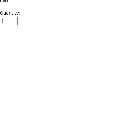
hari.
Quantity: