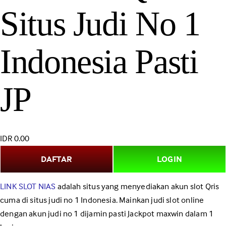
Situs Judi No 1
Indonesia Pasti
JP
IDR 0.00
DAFTAR
LOGIN
LINK SLOT NIAS
 adalah situs yang menyediakan akun slot Qris 
cuma di situs judi no 1 Indonesia. Mainkan judi slot online 
dengan akun judi no 1 dijamin pasti Jackpot maxwin dalam 1 