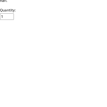
hari.
Quantity: