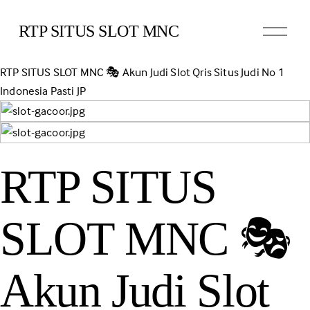
O
RTP SITUS SLOT MNC
p
e
n
RTP SITUS SLOT MNC 🎭 Akun Judi Slot Qris Situs Judi No 1
M
Indonesia Pasti JP
e
n
u
RTP SITUS
SLOT MNC 🎭
Akun Judi Slot