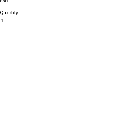
hari.
Quantity: