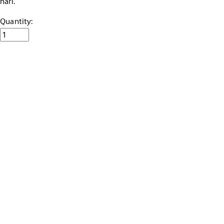
hari.
Quantity: