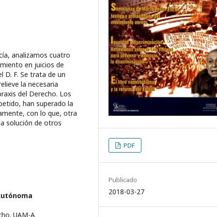
acía, analizamos cuatro
miento en juicios de
 D. F. Se trata de un
elieve la necesaria
praxis del Derecho. Los
petido, han superado la
amente, con lo que, otra
 la solución de otros
PDF
Publicado
2018-03-27
 Autónoma
echo. UAM-A