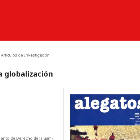
Artículos de Investigación
a globalización
mento de Derecho de la uam-