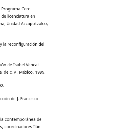
el Programa Cero
 de licenciatura en
na, Unidad Azcapotzalco,
 y la reconﬁguración del
ción de Isabel Vericat
a. de c. v., México, 1999.
02.
cción de J. Francisco
oria contemporánea de
, coordinadores Ilán