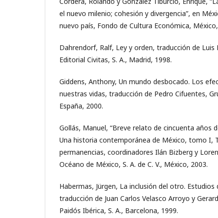
Cordera, Rolando y González Tiburcio, Enrique, “
el nuevo milenio; cohesión y divergencia”, en Méxi
nuevo país, Fondo de Cultura Económica, México,
Dahrendorf, Ralf, Ley y orden, traducción de Luis
Editorial Civitas, S. A., Madrid, 1998.
Giddens, Anthony, Un mundo desbocado. Los efect
nuestras vidas, traducción de Pedro Cifuentes, Gr
España, 2000.
Gollás, Manuel, “Breve relato de cincuenta años d
Una historia contemporánea de México, tomo I, 
permanencias, coordinadores Ilán Bizberg y Loren
Océano de México, S. A. de C. V., México, 2003.
Habermas, Jürgen, La inclusión del otro. Estudios d
traducción de Juan Carlos Velasco Arroyo y Gerard
Paidós Ibérica, S. A., Barcelona, 1999.