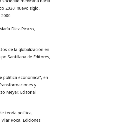
La sociedad mexicana hacia
co 2030: nuevo siglo,
 2000.
 María Díez-Picazo,
os de la globalización en
upo Santillana de Editores,
e política económica”, en
Transformaciones y
zo Meyer, Editorial
e teoría política,
 Vilar Roca, Ediciones