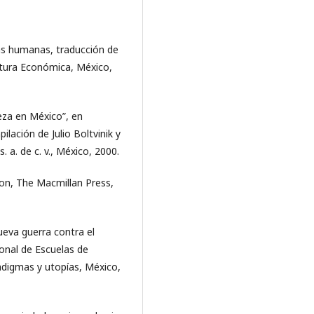
as humanas, traducción de
ltura Económica, México,
reza en México”, en
lación de Julio Boltvinik y
. a. de c. v., México, 2000.
ion, The Macmillan Press,
ueva guerra contra el
ional de Escuelas de
adigmas y utopías, México,