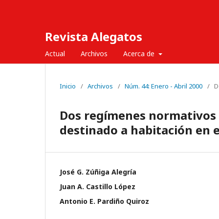
Revista Alegatos
Actual
Archivos
Acerca de
Inicio
/
Archivos
/
Núm. 44: Enero - Abril 2000
/
D
Dos regímenes normativos 
destinado a habitación en e
José G. Zúñiga Alegría
Juan A. Castillo López
Antonio E. Pardiño Quiroz