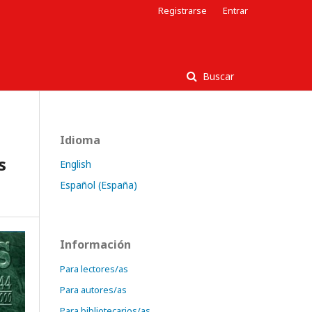
Registrarse
Entrar
Buscar
Idioma
s
English
Español (España)
Información
Para lectores/as
Para autores/as
Para bibliotecarios/as